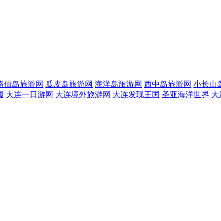
格仙岛旅游网
瓜皮岛旅游网
海洋岛旅游网
西中岛旅游网
小长山
园
大连一日游网
大连境外旅游网
大连发现王国
圣亚海洋世界
大