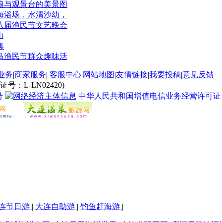
娘与观景台的美景图
海浴场，水清沙幼，
八届渔民节文艺晚会
山
集
子岛渔民节群众趣味活
业务
|
商家服务
|
客服中心
|
网站地图
|
友情链接
|
我要投稿
|
意见反馈
L-LN02420)
号
中华人民共和国增值电信业务经营许可证 经营许
连节日游
|
大连自助游
|
钓鱼赶海游
|