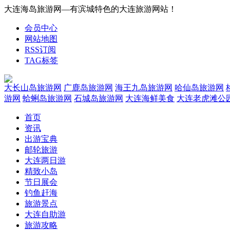
大连海岛旅游网—有滨城特色的大连旅游网站！
会员中心
网站地图
RSS订阅
TAG标签
大长山岛旅游网
广鹿岛旅游网
海王九岛旅游网
哈仙岛旅游网
游网
蛤蜊岛旅游网
石城岛旅游网
大连海鲜美食
大连老虎滩公
首页
资讯
出游宝典
邮轮旅游
大连两日游
精致小岛
节日展会
钓鱼赶海
旅游景点
大连自助游
旅游攻略