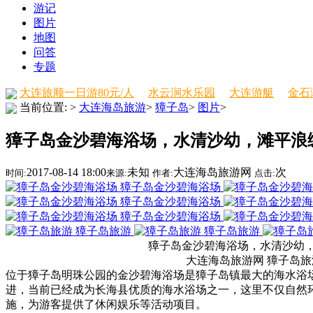
游记
图片
地图
问答
专题
大连旅顺一日游80元/人
水云涧水乐园
大连游艇
金石
当前位置:
>
大连海岛旅游
>
獐子岛
>
图片
>
獐子岛金沙碧海浴场，水清沙幼，滩平浪
2017-08-14 18:00
未知
大连海岛旅游网
次
时间:
来源:
作者:
点击:
獐子岛金沙碧海浴场
獐子岛金沙碧海浴场
獐子岛金沙碧海浴场
獐子岛旅游
獐子岛旅游
獐子岛金沙碧海浴场，水清沙幼
大连海岛旅游网 獐子岛旅
位于獐子岛明珠公园的金沙碧海浴场是獐子岛镇最大的海水浴
进，当前已经成为长海县优质的海水浴场之一，这里不仅自然
施，为游客提供了休闲娱乐等活动项目。