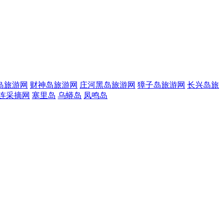
岛旅游网
财神岛旅游网
庄河黑岛旅游网
獐子岛旅游网
长兴岛旅
连采摘网
塞里岛
乌蟒岛
凤鸣岛