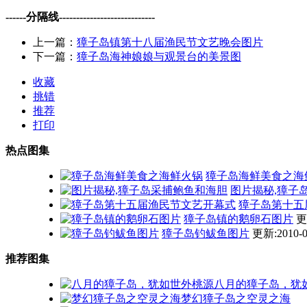
------分隔线----------------------------
上一篇：
獐子岛镇第十八届渔民节文艺晚会图片
下一篇：
獐子岛海神娘娘与观景台的美景图
收藏
挑错
推荐
打印
热点图集
獐子岛海鲜美食之海
图片揭秘,獐子
獐子岛第十五
獐子岛镇的鹅卵石图片
更
獐子岛钓鲅鱼图片
更新:2010-0
推荐图集
八月的獐子岛，犹
梦幻獐子岛之空灵之海