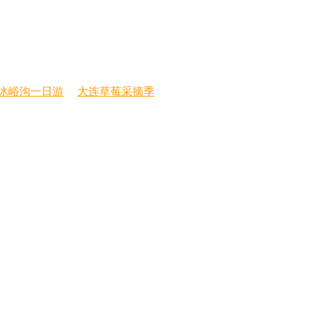
冰峪沟一日游
大连草莓采摘季