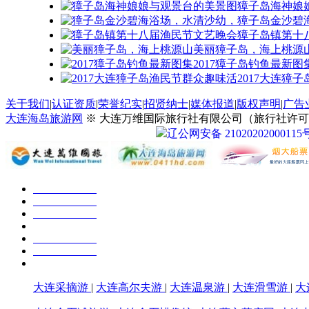
獐子岛海神娘
獐子岛金沙碧
獐子岛镇第十
美丽獐子岛，海上桃源
2017獐子岛钓鱼最新图
2017大连獐
关于我们
|
认证资质
|
荣誉纪实
|
招贤纳士
|
媒体报道
|
版权声明
|
广告
大连海岛旅游网
※ 大连万维国际旅行社有限公司（旅行社许可证号：
辽公网安备 21020202000115
大连采摘游
|
大连高尔夫游
|
大连温泉游
|
大连滑雪游
|
大